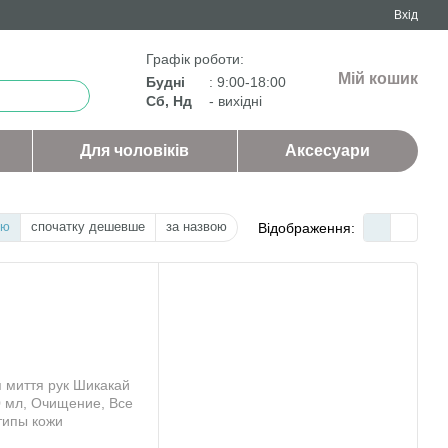
Вхід
Графік роботи:
Мій кошик
Будні
: 9:00-18:00
Сб, Нд
- вихідні
Для чоловіків
Аксесуари
тю
спочатку дешевше
за назвою
Відображення: