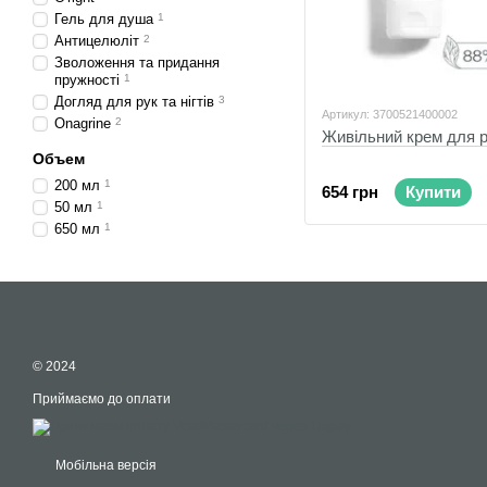
Гель для душа
1
Антицелюліт
2
Зволоження та придання
пружності
1
Догляд для рук та нігтів
3
Артикул: 3700521400002
Onagrine
2
Живільний крем для ру
Объем
200 мл
1
654 грн
Купити
50 мл
1
650 мл
1
© 2024
Приймаємо до оплати
Мобільна версія