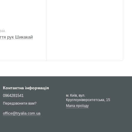
034А
ття рук Шикакай
Контактна інформація
0964281541
м. Київ, вул.
Круглоуніверситетська, 15
Передзвонити вам?
Мапа проїзду
office@tryalia.com.ua