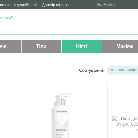
Укр
Рус
Eng
ика конфіденційності
Договір оферти
ти вам?
ччя
Тіло
Нігті
Макіяж
за популярніс
Сортування: