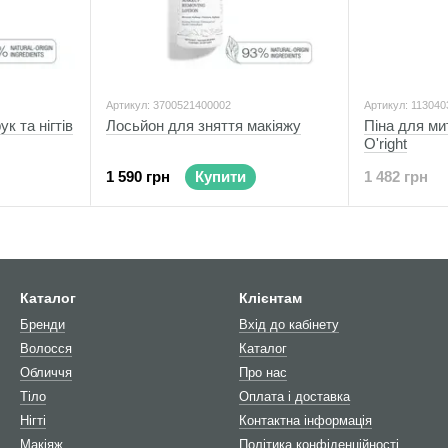
Артикул: 3700521400002
Артикул: 11304
к та нігтів
Лосьйон для зняття макіяжу
Піна для ми
O'right
1 590 грн
Купити
1 482 грн
Каталог
Клієнтам
Бренди
Вхід до кабінету
Волосся
Каталог
Обличчя
Про нас
Тіло
Оплата і доставка
Нігті
Контактна інформація
Макіяж
Політика конфіденційності