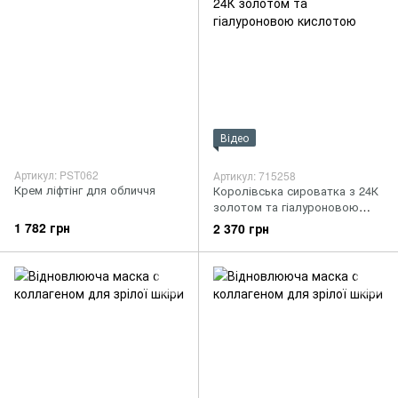
Відео
Артикул: PST062
Артикул: 715258
Крем ліфтінг для обличчя
Королівська сироватка з 24К
золотом та гіалуроновою
кислотою
1 782 грн
2 370 грн