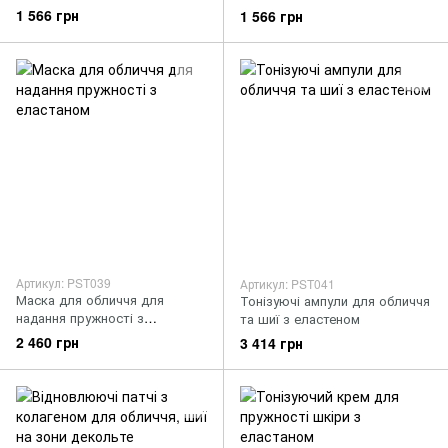
еластаном
1 566 грн
1 566 грн
Артикул: PST039
Артикул: PST041
Маска для обличчя для
Тонізуючі ампули для обличчя
надання пружності з
та шиї з еластеном
еластаном
2 460 грн
3 414 грн