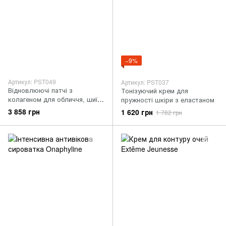
−9%
Артикул: PST049
Артикул: PST037
Відновлюючі патчі з
Тонізуючий крем для
колагеном для обличчя, шиї
пружності шкіри з еластаном
на зони декольте
3 858 грн
1 620 грн
1 782 грн