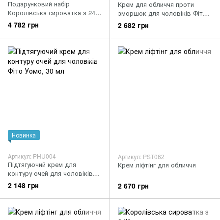
Подарунковий набір
Крем для обличчя проти
Королівська сироватка з 24К
зморшок для чоловіків Фіто
золотом та гіалуроновою
Уомо
4 782 грн
2 682 грн
кислотою + Зволожуючий
гель для контуру очей з
екстрактом чорної ікри
Новинка
Артикул: PHU004
Артикул: PST062
Підтягуючий крем для
Крем ліфтінг для обличчя
контуру очей для чоловіків
Фіто Уомо, 30 мл
2 148 грн
2 670 грн