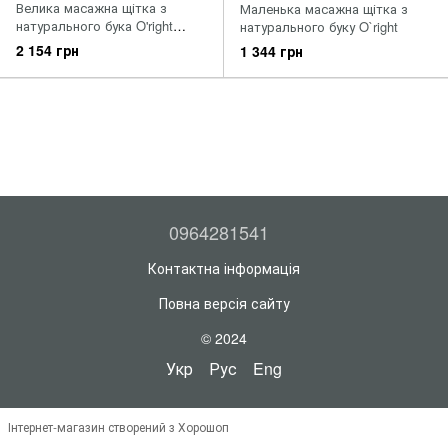
Велика масажна щітка з
Маленька масажна щітка з
натурального бука O'right
натурального буку O`right
Paddle Brush
2 154 грн
1 344 грн
0964281541
Контактна інформація
Повна версія сайту
© 2024
Укр
Рус
Eng
Інтернет-магазин створений з Хорошоп