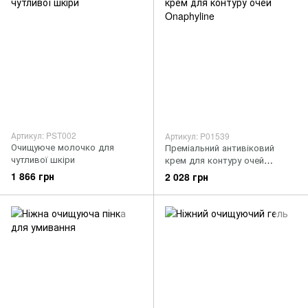
Артикул: PST002
Артикул: P01539
Очищуюче молочко для
Преміальний антивіковий
чутливої шкіри
крем для контуру очей
Onaphyline
1 866 грн
2 028 грн