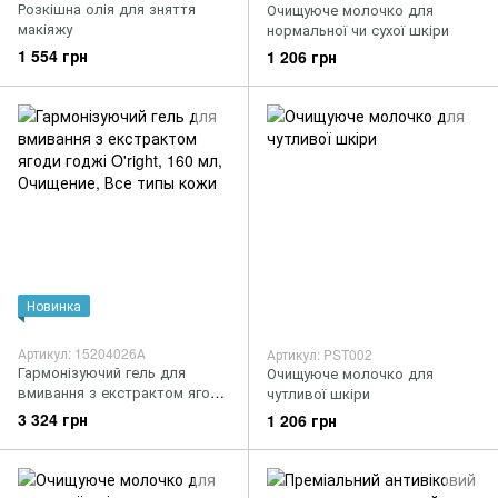
Розкішна олія для зняття
Очищуюче молочко для
макіяжу
нормальної чи сухої шкіри
1 554 грн
1 206 грн
Новинка
Артикул: 15204026А
Артикул: PST002
Гармонізуючий гель для
Очищуюче молочко для
вмивання з екстрактом ягоди
чутливої шкіри
годжі O'right
3 324 грн
1 206 грн