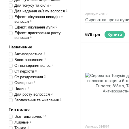
Для тонусу та сили
2
Для надання об'єму волосся
1
Артикул: 78812
Ефект: лікування випадіння
Сироватка проти луп
волосся
6
Ефект: лікування лупи
9
Ефект: прискорення росту
678 грн
Купити
волосся
4
Назначение
Антивозрастное
1
Восстановление
1
От выпадения волос
2
От перхоти
6
От раздражения
2
Очищение
1
Пилинг
1
Для росту волоссся
2
Зволоження та живлення
1
Тип волос
Все типы волос
15
Жирные
1
Артикул: 514874
Тонкие
1