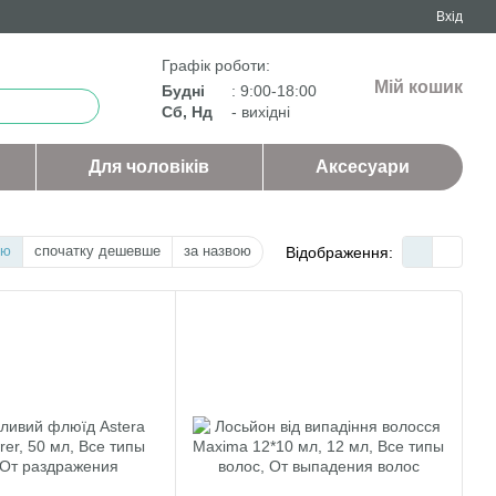
Вхід
Графік роботи:
Мій кошик
Будні
: 9:00-18:00
Сб, Нд
- вихідні
Для чоловіків
Аксесуари
тю
спочатку дешевше
за назвою
Відображення: