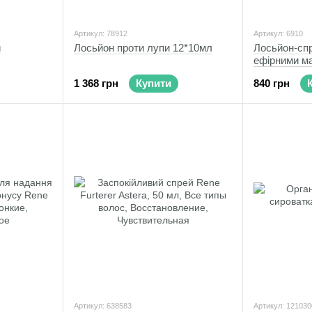
Артикул: 78912
Артикул: 6910
и
Лосьйон проти лупи 12*10мл
Лосьйон-спр
ефірними м
алантоїном
1 368 грн
Купити
840 грн
Артикул: 638583
Артикул: 12103