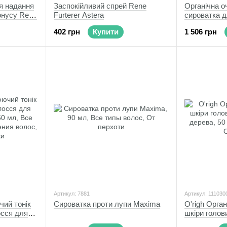
я надання
Заспокійливий спрей Rene
Органічна 
онусу Rene
Furterer Astera
сироватка д
Бамбук А
402 грн
Купити
1 506 грн
Артикул: 7881
Артикул: 111030
чий тонік
Сироватка проти лупи Maxima
O'righ Орга
осся для
шкіри голов
дерева