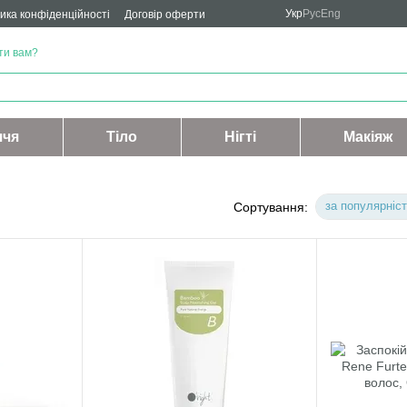
Укр
Рус
Eng
ика конфіденційності
Договір оферти
ти вам?
ччя
Тіло
Нігті
Макіяж
за популярніс
Сортування: