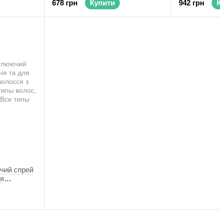
678 грн
Купити
942 грн
чий спрей
ля
лосся з