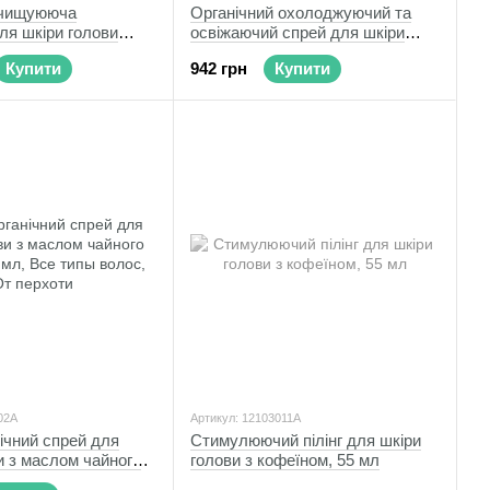
очищуююча
Органічний охолоджуючий та
ля шкіри голови
освіжаючий спрей для шкіри
голови
Купити
942 грн
Купити
02А
Артикул: 12103011A
нічний спрей для
Стимулюючий пілінг для шкіри
и з маслом чайного
голови з кофеїном, 55 мл