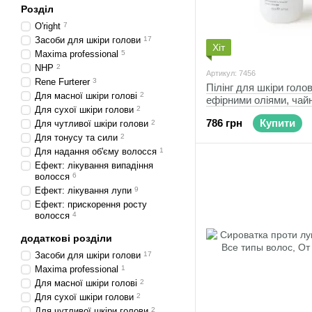
Розділ
O'right
7
Засоби для шкіри голови
17
Хіт
Maxima professional
5
NHP
2
Артикул: 7456
Rene Furterer
3
Пілінг для шкіри голов
Для масної шкіри голові
2
ефірними оліями, чай
Для сухої шкіри голови
2
деревом та АНА, Max
786 грн
Купити
Для чутливої шкіри голови
2
professional, 150 мл
Для тонусу та сили
2
Для надання об'єму волосся
1
Ефект: лікування випадіння
волосся
6
Ефект: лікування лупи
9
Ефект: прискорення росту
волосся
4
додаткові розділи
Засоби для шкіри голови
17
Maxima professional
1
Для масної шкіри голові
2
Для сухої шкіри голови
2
Для чутливої шкіри голови
2