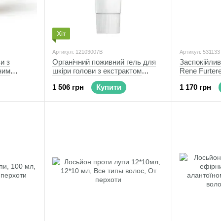
Хіт
Артикул: 12103007В
Артикул: 531133
и з
Органічний поживний гель для
Заспокійлив
ним
шкіри голови з екстрактом
Rene Furtere
ima
Бамбука, 240 мл
1 506 грн
Купити
1 170 грн