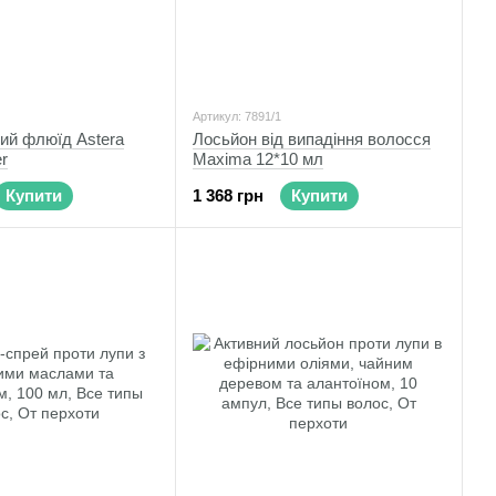
Артикул: 7891/1
ий флюїд Astera
Лосьйон від випадіння волосся
r
Maxima 12*10 мл
Купити
1 368 грн
Купити