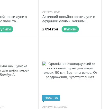
Артикул: 6909
ей проти лупи з
Активний лосьйон проти лупи в
аслами та
ефірними оліями, чайним
деревом та алантоїном
Купити
2 094 грн
Купити
Новинка
007А
Артикул: 11103999С