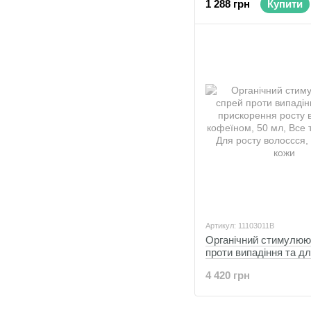
1 288 грн
Купити
Артикул: 11103011B
Органічний стимулюю
проти випадіння та д
прискорення росту во
4 420 грн
кофеїном