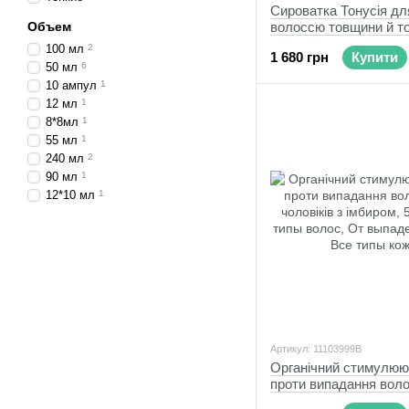
Сироватка Тонусія дл
Объем
волоссю товщини й т
Furterer
100 мл
2
1 680 грн
Купити
50 мл
6
10 ампул
1
12 мл
1
8*8мл
1
55 мл
1
240 мл
2
90 мл
1
12*10 мл
1
Артикул: 11103999B
Органічний стимулюю
проти випадання вол
чоловіків з імбиром