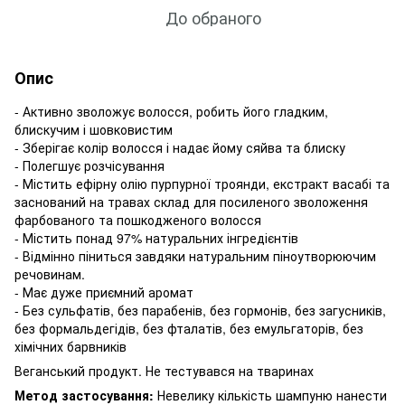
До обраного
Опис
- Активно зволожує волосся, робить його гладким,
блискучим і шовковистим
- Зберігає колір волосся і надає йому сяйва та блиску
- Полегшує розчісування
- Містить ефірну олію пурпурної троянди, екстракт васабі та
заснований на травах склад для посиленого зволоження
фарбованого та пошкодженого волосся
- Містить понад 97% натуральних інгредієнтів
- Відмінно піниться завдяки натуральним піноутворюючим
речовинам.
- Має дуже приємний аромат
- Без сульфатів, без парабенів, без гормонів, без загусників,
без формальдегідів, без фталатів, без емульгаторів, без
хімічних барвників
Веганський продукт. Не тестувався на тваринах
Метод застосування:
Невелику кількість шампуню нанести