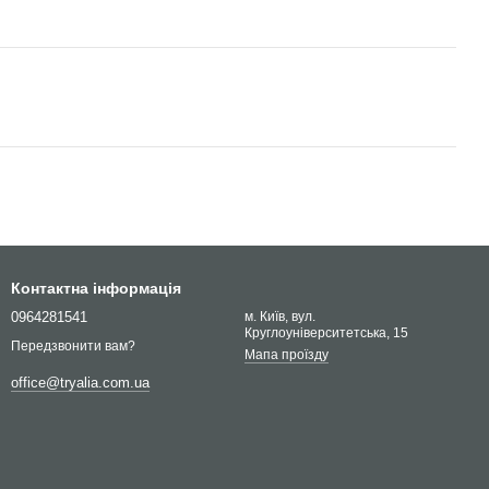
Контактна інформація
0964281541
м. Київ, вул.
Круглоуніверситетська, 15
Передзвонити вам?
Мапа проїзду
office@tryalia.com.ua