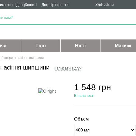
Укр
Рус
Eng
ика конфіденційності
Договір оферти
ти вам?
ччя
Тіло
Нігті
Макіяж
ої шкіри із насіння шипшини
з насіння шипшини
Написати відгук
1 548 грн
В наявності
Объем