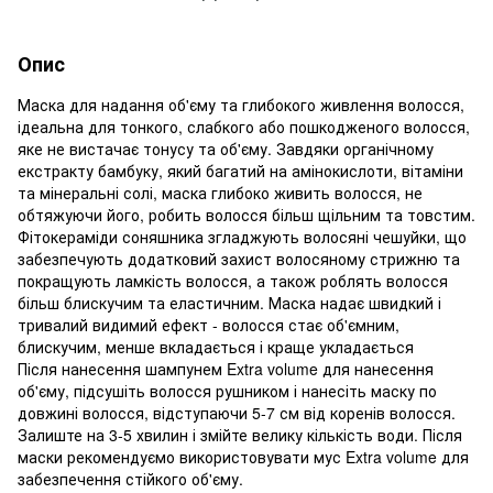
Опис
Маска для надання об'єму та глибокого живлення волосся,
ідеальна для тонкого, слабкого або пошкодженого волосся,
яке не вистачає тонусу та об'єму. Завдяки органічному
екстракту бамбуку, який багатий на амінокислоти, вітаміни
та мінеральні солі, маска глибоко живить волосся, не
обтяжуючи його, робить волосся більш щільним та товстим.
Фітокераміди соняшника згладжують волосяні чешуйки, що
забезпечують додатковий захист волосяному стрижню та
покращують ламкість волосся, а також роблять волосся
більш блискучим та еластичним. Маска надає швидкий і
тривалий видимий ефект - волосся стає об'ємним,
блискучим, менше вкладається і краще укладається
Після нанесення шампунем Extra volume для нанесення
об'єму, підсушіть волосся рушником і нанесіть маску по
довжині волосся, відступаючи 5-7 см від коренів волосся.
Залиште на 3-5 хвилин і змійте велику кількість води. Після
маски рекомендуємо використовувати мус Extra volume для
забезпечення стійкого об'єму.