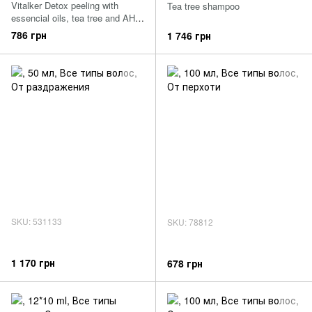
Vitalker Detox peeling with
Tea tree shampoo
essencial oils, tea tree and AHA,
Maxima professional, 150 мл
786 грн
1 746 грн
SKU: 531133
SKU: 78812
1 170 грн
678 грн