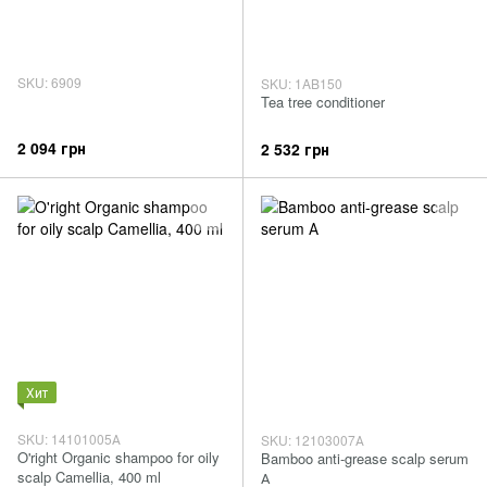
SKU: 6909
SKU: 1AB150
Tea tree conditioner
2 094 грн
2 532 грн
Хит
SKU: 14101005А
SKU: 12103007А
O'right Organic shampoo for oily
Bamboo anti-grease scalp serum
scalp Camellia, 400 ml
А