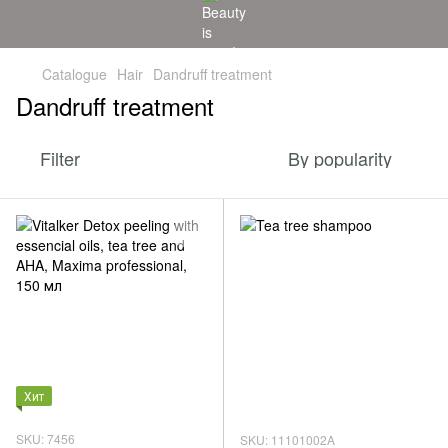
Catalogue
Hair
Dandruff treatment
Dandruff treatment
Filter
By popularity
Хит
SKU: 7456
SKU: 11101002A