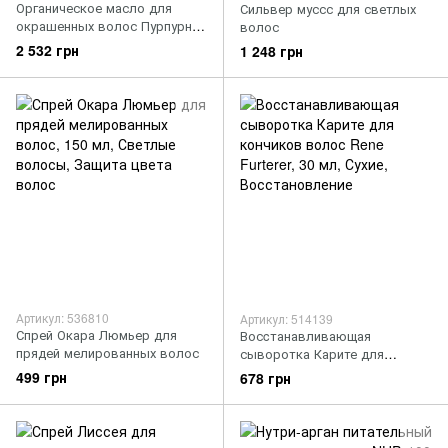
Органическое масло для
Сильвер муссс для светлых
окрашенных волос Пурпурная
волос
роза
2 532 грн
1 248 грн
Артикул: 536810
Артикул: 514139
Спрей Окара Люмьер для
Восcтанавливающая
прядей мелированных волос
сыворотка Карите для
кончиков волос Rene Furterer
499 грн
678 грн