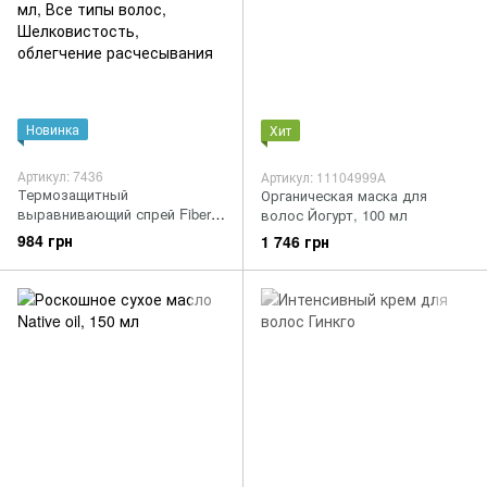
Новинка
Хит
Артикул: 7436
Артикул: 11104999А
Термозащитный
Органическая маска для
выравнивающий спрей Fiber
волос Йогурт, 100 мл
Pro 3,5 Maxima
984 грн
1 746 грн