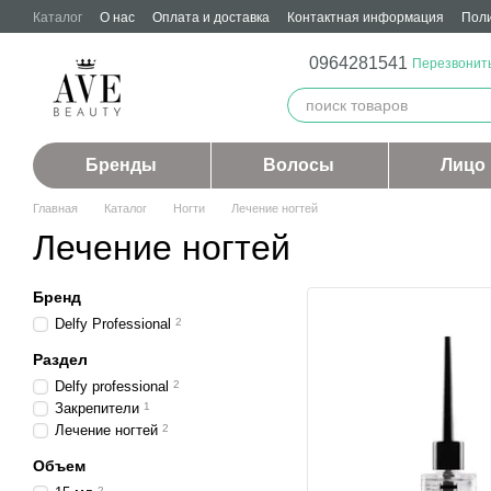
Перейти к основному контенту
Каталог
О нас
Оплата и доставка
Контактная информация
Поли
0964281541
Перезвонит
Бренды
Волосы
Лицо
Главная
Каталог
Ногти
Лечение ногтей
Лечение ногтей
Бренд
Delfy Professional
2
Раздел
Delfy professional
2
Закрепители
1
Лечение ногтей
2
Объем
2