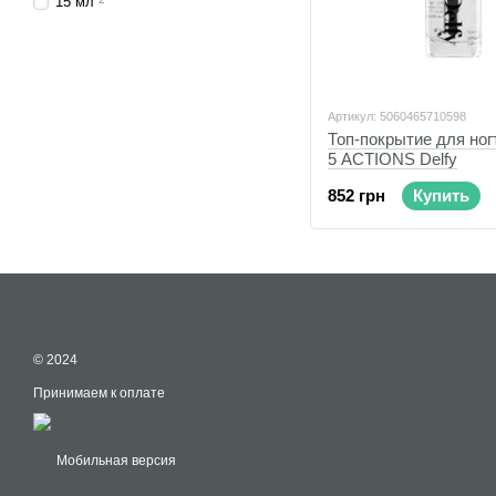
15 мл
Артикул: 5060465710598
Топ-покрытие для но
5 ACTIONS Delfy
852 грн
Купить
© 2024
Принимаем к оплате
Мобильная версия