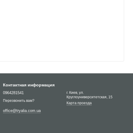
Контактная информация
0964281541
г. Киев, ул.
Круглоуниверситетская, 15
Перезвонить вам?
Карта проезда
office@tryalia.com.ua