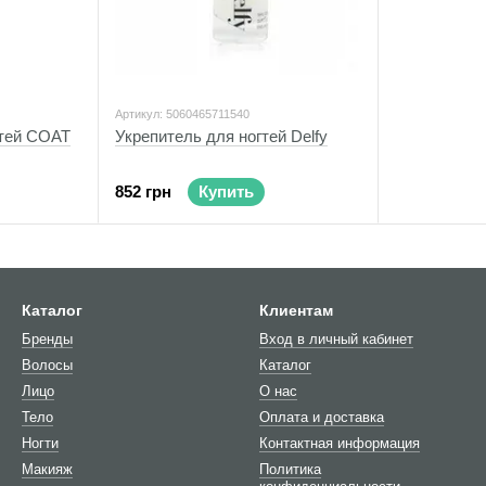
Артикул: 5060465711540
гтей COAT
Укрепитель для ногтей Delfy
852 грн
Купить
Каталог
Клиентам
Бренды
Вход в личный кабинет
Волосы
Каталог
Лицо
О нас
Тело
Оплата и доставка
Ногти
Контактная информация
Макияж
Политика