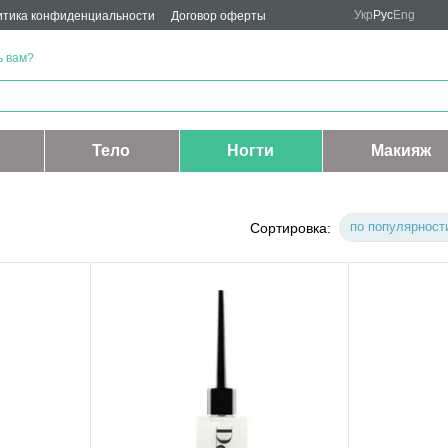
Укр
Рус
Eng
тика конфиденциальности
Договор оферты
ь вам?
Тело
Ногти
Макияж
по популярност
Сортировка: