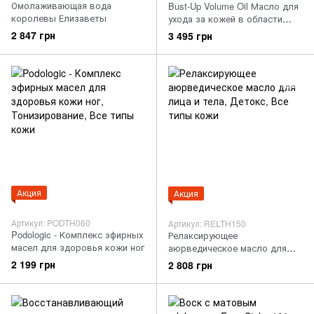
Омолаживающая вода
Bust-Up Volume Oil Масло для
королевы Елизаветы
ухода за кожей в области
бюста
2 847 грн
3 495 грн
Акция
Акция
Артикул: PODTH060
Артикул: RELTH150
Podologic - Комплекс эфирных
Релаксирующее
масел для здоровья кожи ног
аюрведическое масло для
лица и тела
2 199 грн
2 808 грн