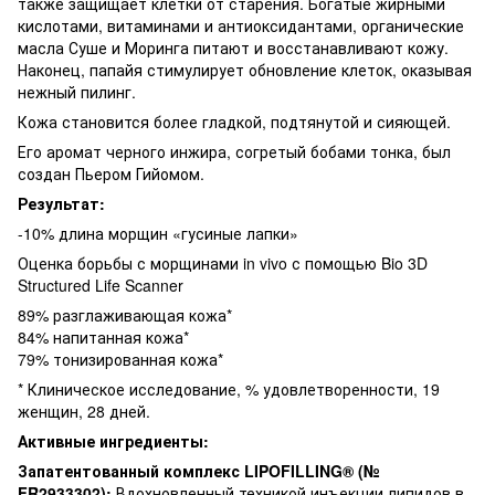
также защищает клетки от старения. Богатые жирными
кислотами, витаминами и антиоксидантами, органические
масла Суше и Моринга питают и восстанавливают кожу.
Наконец, папайя стимулирует обновление клеток, оказывая
нежный пилинг.
Кожа становится более гладкой, подтянутой и сияющей.
Его аромат черного инжира, согретый бобами тонка, был
создан Пьером Гийомом.
Результат:
-10% длина морщин «гусиные лапки»
Оценка борьбы с морщинами in vivo с помощью Bio 3D
Structured Life Scanner
89% разглаживающая кожа*
84% напитанная кожа*
79% тонизированная кожа*
* Клиническое исследование, % удовлетворенности, 19
женщин, 28 дней.
Активные ингредиенты:
Запатентованный комплекс LIPOFILLING® (№
FR2933302):
Вдохновленный техникой инъекции липидов в